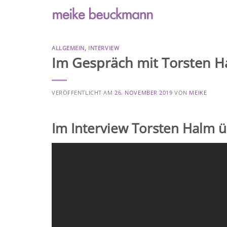
Zum
Inhalt
springen
ALLGEMEIN
,
INTERVIEW
Im Gespräch mit Torsten H
VERÖFFENTLICHT AM
26. NOVEMBER 2019
VON
MEIKE
Im Interview Torsten Halm 